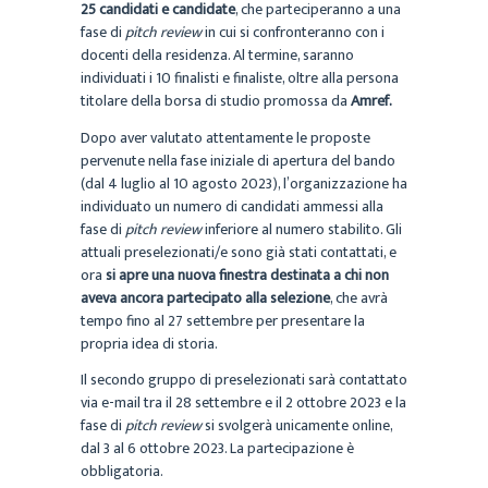
25 candidati e candidate
, che parteciperanno a una
fase di
pitch review
in cui si confronteranno con i
docenti della residenza. Al termine, saranno
individuati i 10 finalisti e finaliste, oltre alla persona
titolare della borsa di studio promossa da
Amref.
Dopo aver valutato attentamente le proposte
pervenute nella fase iniziale di apertura del bando
(dal 4 luglio al 10 agosto 2023), l’organizzazione ha
individuato un numero di candidati ammessi alla
fase di
pitch review
inferiore al numero stabilito. Gli
attuali preselezionati/e sono già stati contattati, e
ora
si apre una nuova finestra destinata a chi non
aveva ancora partecipato alla selezione
, che avrà
tempo fino al 27 settembre per presentare la
propria idea di storia.
Il secondo gruppo di preselezionati sarà contattato
via e-mail tra il 28 settembre e il 2 ottobre 2023 e la
fase di
pitch review
si svolgerà unicamente online,
dal 3 al 6 ottobre 2023. La partecipazione è
obbligatoria.