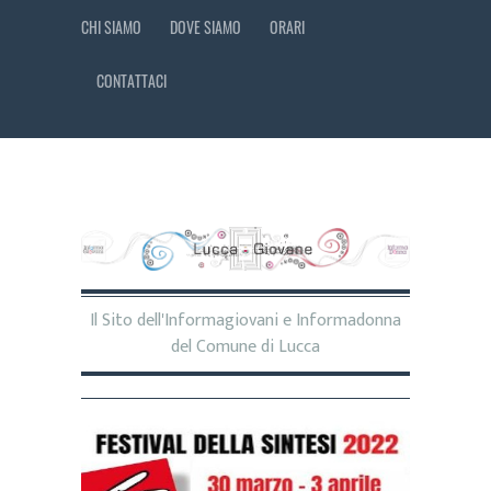
CHI SIAMO
DOVE SIAMO
ORARI
CONTATTACI
Il Sito dell'Informagiovani e Informadonna
del Comune di Lucca