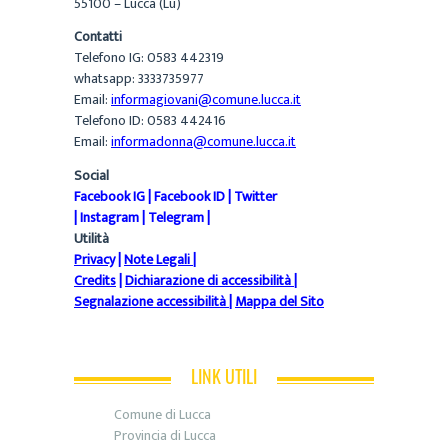
55100 – Lucca (Lu)
Contatti
Telefono IG: 0583 442319
whatsapp: 3333735977
Email:
informagiovani@comune.lucca.it
Telefono ID: 0583 442416
Email:
informadonna@comune.lucca.it
Social
Facebook IG
|
Facebook ID
|
Twitter
|
Instagram
|
Telegram
|
Utilità
Privacy
|
Note Legali
|
Credits
|
Dichiarazione di accessibilità
|
Segnalazione accessibilità
|
Mappa del Sito
LINK UTILI
Comune di Lucca
Provincia di Lucca