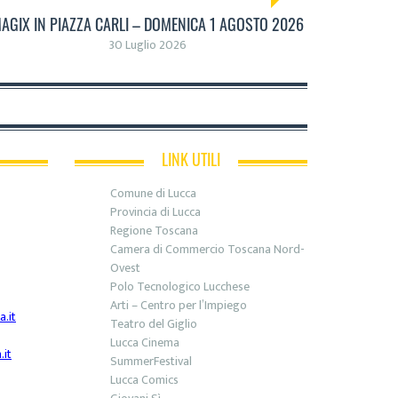
AGIX IN PIAZZA CARLI – DOMENICA 1 AGOSTO 2026
30 Luglio 2026
LINK UTILI
Comune di Lucca
Provincia di Lucca
Regione Toscana
Camera di Commercio Toscana Nord-
Ovest
Polo Tecnologico Lucchese
Arti – Centro per l’Impiego
.it
Teatro del Giglio
Lucca Cinema
it
SummerFestival
Lucca Comics