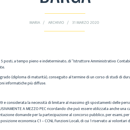
MARIA
ARCHIVIO
31 MARZO 2020
. 5 posti, a tempo pieno e indeterminato, di “Istruttore Amministrativo Contab
ate.
 grado (diploma di maturità), conseguito al termine di un corso di studi di du
ni informatiche più diffuse.
19 e considerata la necessità di limitare al massimo gli spostamenti delle pe
SIVAMENTE A MEZZO PEC ricordando che può essere utilizzata anche una casell
entazione domande per la partecipazione al concorso pubblico, per esami, per l
 posizione economica C1 – CCNL Funzioni Locali, di cui 1 riservato ai volontari 