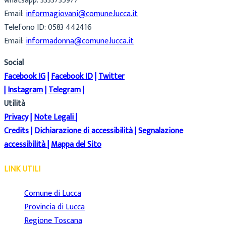
whatsapp: 3333735977
Email:
informagiovani@comune.lucca.it
Telefono ID: 0583 442416
Email:
informadonna@comune.lucca.it
Social
Facebook IG
|
Facebook ID
|
Twitter
|
Instagram
|
Telegram
|
Utilità
Privacy
|
Note Legali
|
Credits
|
Dichiarazione di accessibilità
|
Segnalazione
accessibilità
|
Mappa del Sito
LINK UTILI
Comune di Lucca
Provincia di Lucca
Regione Toscana