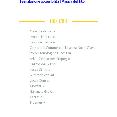
Segnalazione accessibilità
|
Mappa del Sito
LINK UTILI
Comune di Lucca
Provincia di Lucca
Regione Toscana
Camera di Commercio Toscana Nord-Ovest
Polo Tecnologico Lucchese
Arti – Centro per l’Impiego
Teatro del Giglio
Lucca Cinema
SummerFestival
Lucca Comics
Giovani Sì
Garanzia Giovani
Cartasia
Erasmus +