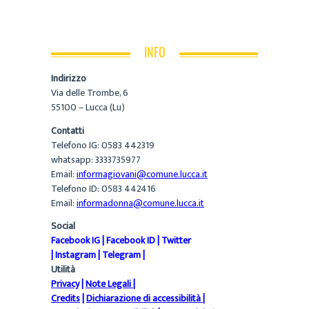
INFO
Indirizzo
Via delle Trombe, 6
55100 – Lucca (Lu)
Contatti
Telefono IG: 0583 442319
whatsapp: 3333735977
Email:
informagiovani@comune.lucca.it
Telefono ID: 0583 442416
Email:
informadonna@comune.lucca.it
Social
Facebook IG
|
Facebook ID
|
Twitter
|
Instagram
|
Telegram
|
Utilità
Privacy
|
Note Legali
|
Credits
|
Dichiarazione di accessibilità
|