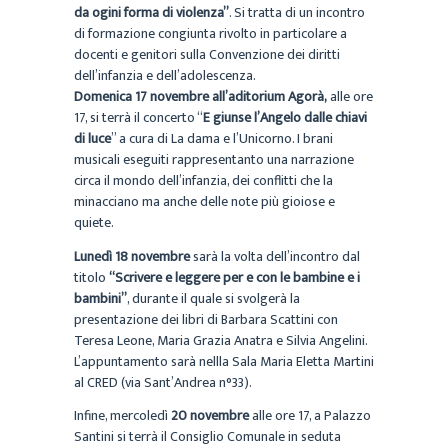
da ogini forma di violenza”
. Si tratta di un incontro
di formazione congiunta rivolto in particolare a
docenti e genitori sulla Convenzione dei diritti
dell’infanzia e dell’adolescenza.
Domenica 17 novembre all’aditorium Agorà,
alle ore
17, si terrà il concerto “
E giunse l’Angelo dalle chiavi
di luce
” a cura di La dama e l’Unicorno. I brani
musicali eseguiti rappresentanto una narrazione
circa il mondo dell’infanzia, dei conflitti che la
minacciano ma anche delle note più gioiose e
quiete.
Lunedì 18 novembre
sarà la volta dell’incontro dal
titolo
“Scrivere e leggere per e con le bambine e i
bambini”
, durante il quale si svolgerà la
presentazione dei libri di Barbara Scattini con
Teresa Leone, Maria Grazia Anatra e Silvia Angelini.
L’appuntamento sarà nellla Sala Maria Eletta Martini
al CRED (via Sant’Andrea n°33).
Infine, mercoledì
20 novembre
alle ore 17, a Palazzo
Santini si terrà il Consiglio Comunale in seduta