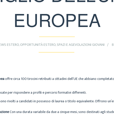
EUROPEA
EWS ESTERO
,
OPPORTUNITÀ ESTERO
,
SPAZI E AGEVOLAZIONI GIOVANI
8
pea
offre circa 100 tirocini retribuiti a cittadini dell’UE che abbiano completat
sate per rispondere a profili e percorsi formativi differenti.
o rivolti a candidati in possesso di laurea o titolo equivalente. Offrono un’es
razione
Con una durata variabile da due a cinque mesi, sono destinati agli studen