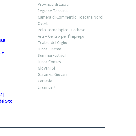
Provincia di Lucca
Regione Toscana
Camera di Commercio Toscana Nord-
Ovest
Polo Tecnologico Lucchese
Arti – Centro per l’Impiego
.it
Teatro del Giglio
Lucca Cinema
it
SummerFestival
Lucca Comics
Giovani Sì
Garanzia Giovani
Cartasia
Erasmus +
tà
|
el Sito