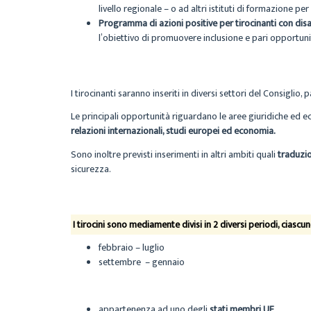
livello regionale – o ad altri istituti di formazione per
Programma di azioni positive per tirocinanti con disa
l’obiettivo di promuovere inclusione e pari opportuni
I tirocinanti saranno inseriti in diversi settori del Consigli
Le principali opportunità riguardano le aree giuridiche ed ec
relazioni internazionali, studi europei ed economia.
Sono inoltre previsti inserimenti in altri ambiti quali
traduzio
sicurezza.
I tirocini sono mediamente divisi in 2 diversi periodi, ciascu
febbraio – luglio
settembre – gennaio
appartenenza ad uno degli
stati membri UE