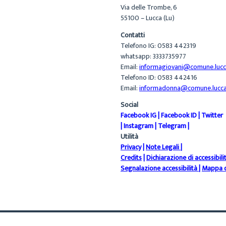
Via delle Trombe, 6
55100 – Lucca (Lu)
Contatti
Telefono IG: 0583 442319
whatsapp: 3333735977
Email:
informagiovani@comune.lucca
Telefono ID: 0583 442416
Email:
informadonna@comune.lucca.
Social
Facebook IG
|
Facebook ID
|
Twitter
|
Instagram
|
Telegram
|
Utilità
Privacy
|
Note Legali
|
Credits
|
Dichiarazione di accessibili
Segnalazione accessibilità
|
Mappa d