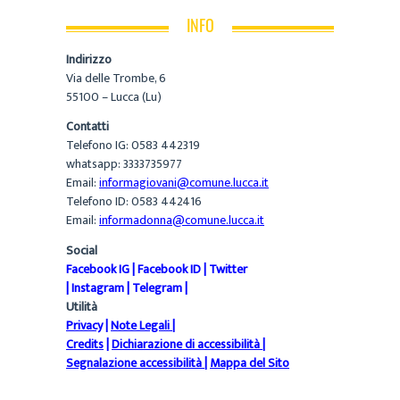
INFO
Indirizzo
Via delle Trombe, 6
55100 – Lucca (Lu)
Contatti
Telefono IG: 0583 442319
whatsapp: 3333735977
Email:
informagiovani@comune.lucca.it
Telefono ID: 0583 442416
Email:
informadonna@comune.lucca.it
Social
Facebook IG
|
Facebook ID
|
Twitter
|
Instagram
|
Telegram
|
Utilità
Privacy
|
Note Legali
|
Credits
|
Dichiarazione di accessibilità
|
Segnalazione accessibilità
|
Mappa del Sito