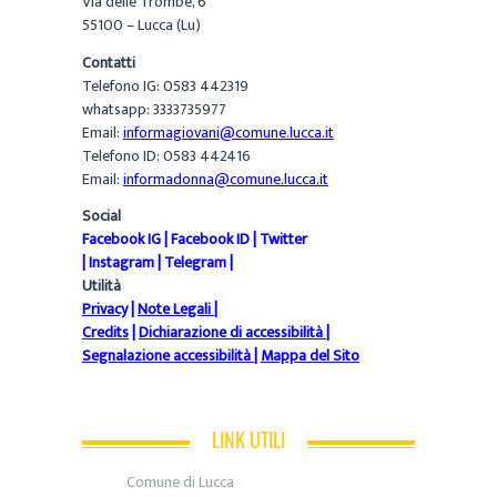
Via delle Trombe, 6
55100 – Lucca (Lu)
Contatti
Telefono IG: 0583 442319
whatsapp: 3333735977
Email:
informagiovani@comune.lucca.it
Telefono ID: 0583 442416
Email:
informadonna@comune.lucca.it
Social
Facebook IG
|
Facebook ID
|
Twitter
|
Instagram
|
Telegram
|
Utilità
Privacy
|
Note Legali
|
Credits
|
Dichiarazione di accessibilità
|
Segnalazione accessibilità
|
Mappa del Sito
LINK UTILI
Comune di Lucca