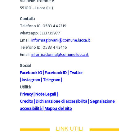
Via delle Trombe, 6
55100 – Lucca (Lu)
Contatti
Telefono IG: 0583 442319
whatsapp: 3333735977
Email:
informagiovani@comune.lucca.it
Telefono ID: 0583 442416
Email:
informadonna@comune.lucca.it
Social
Facebook IG
|
Facebook ID
|
Twitter
|
Instagram
|
Telegram
|
Utilità
Privacy
|
Note Legali
|
Credits
|
Dichiarazione di accessibilità
|
Segnalazione
accessibilità
|
Mappa del Sito
LINK UTILI