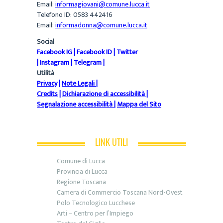
Email:
informagiovani@comune.lucca.it
Telefono ID: 0583 442416
Email:
informadonna@comune.lucca.it
Social
Facebook IG
|
Facebook ID
|
Twitter
|
Instagram
|
Telegram
|
Utilità
Privacy
|
Note Legali
|
Credits
|
Dichiarazione di accessibilità
|
Segnalazione accessibilità
|
Mappa del Sito
LINK UTILI
Comune di Lucca
Provincia di Lucca
Regione Toscana
Camera di Commercio Toscana Nord-Ovest
Polo Tecnologico Lucchese
Arti – Centro per l’Impiego