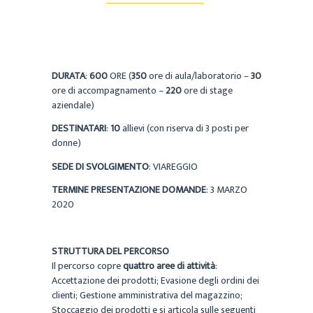
DURATA
:
600
ORE (
35
0
ore di aula/laboratorio –
30
ore di accompagnamento –
220
ore di stage
aziendale)
DESTINATARI
:
10
allievi (con riserva di 3 posti per
donne)
SEDE DI SVOLGIMENTO
: VIAREGGIO
TERMINE PRESENTAZIONE DOMANDE
: 3 MARZO
2020
STRUTTURA DEL PERCORSO
Il percorso copre
quattro aree di attività
:
Accettazione dei prodotti; Evasione degli ordini dei
clienti; Gestione amministrativa del magazzino;
Stoccaggio dei prodotti e si articola sulle seguenti