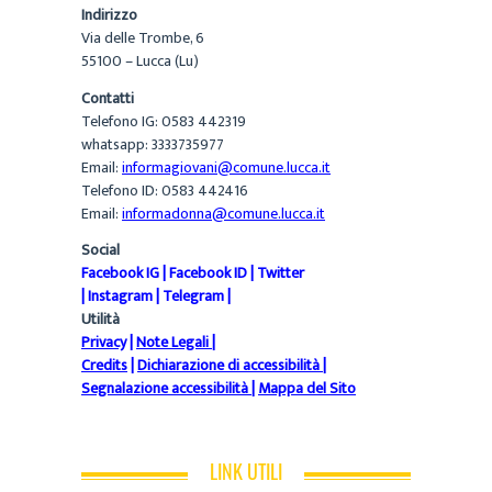
Indirizzo
Via delle Trombe, 6
55100 – Lucca (Lu)
Contatti
Telefono IG: 0583 442319
whatsapp: 3333735977
Email:
informagiovani@comune.lucca.it
Telefono ID: 0583 442416
Email:
informadonna@comune.lucca.it
Social
Facebook IG
|
Facebook ID
|
Twitter
|
Instagram
|
Telegram
|
Utilità
Privacy
|
Note Legali
|
Credits
|
Dichiarazione di accessibilità
|
Segnalazione accessibilità
|
Mappa del Sito
LINK UTILI