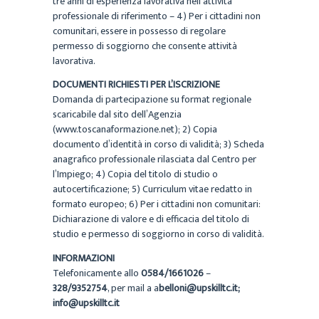
tre anni di esperienza lavorativa nell’attività
professionale di riferimento – 4) Per i cittadini non
comunitari, essere in possesso di regolare
permesso di soggiorno che consente attività
lavorativa.
DOCUMENTI RICHIESTI PER L’ISCRIZIONE
Domanda di partecipazione su format regionale
scaricabile dal sito dell’Agenzia
(www.toscanaformazione.net); 2) Copia
documento d’identità in corso di validità; 3) Scheda
anagrafico professionale rilasciata dal Centro per
l’Impiego; 4) Copia del titolo di studio o
autocertificazione; 5) Curriculum vitae redatto in
formato europeo; 6) Per i cittadini non comunitari:
Dichiarazione di valore e di efficacia del titolo di
studio e permesso di soggiorno in corso di validità.
INFORMAZIONI
Telefonicamente allo
0584/1661026
–
328/9352754
, per mail a a
belloni@upskilltc.it;
info@upskilltc.it