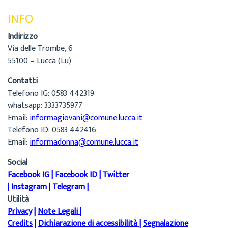
INFO
Indirizzo
Via delle Trombe, 6
55100 – Lucca (Lu)
Contatti
Telefono IG: 0583 442319
whatsapp: 3333735977
Email:
informagiovani@comune.lucca.it
Telefono ID: 0583 442416
Email:
informadonna@comune.lucca.it
Social
Facebook IG
|
Facebook ID
|
Twitter
|
Instagram
|
Telegram
|
Utilità
Privacy
|
Note Legali
|
Credits
|
Dichiarazione di accessibilità
|
Segnalazione