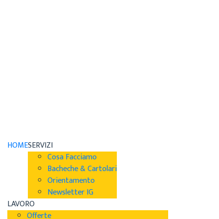
HOME
SERVIZI
Cosa Facciamo
Bacheche & Cartolari
Orientamento
Newsletter IG
LAVORO
Offerte