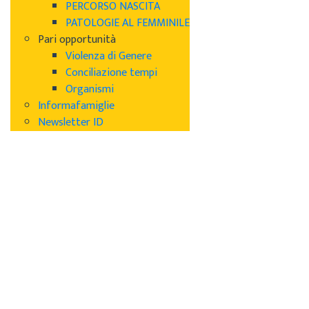
PERCORSO NASCITA
PATOLOGIE AL FEMMINILE
Pari opportunità
Violenza di Genere
Conciliazione tempi
Organismi
Informafamiglie
Newsletter ID