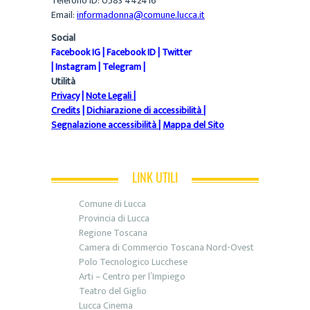
Telefono ID: 0583 442416
Email:
informadonna@comune.lucca.it
Social
Facebook IG
|
Facebook ID
|
Twitter
|
Instagram
|
Telegram
|
Utilità
Privacy
|
Note Legali
|
Credits
|
Dichiarazione di accessibilità
|
Segnalazione accessibilità
|
Mappa del Sito
LINK UTILI
Comune di Lucca
Provincia di Lucca
Regione Toscana
Camera di Commercio Toscana Nord-Ovest
Polo Tecnologico Lucchese
Arti – Centro per l’Impiego
Teatro del Giglio
Lucca Cinema