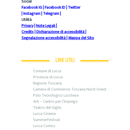
Social
Facebook IG
|
Facebook ID
|
Twitter
|
Instagram
|
Telegram
|
Utilità
Privacy
|
Note Legali
|
Credits
|
Dichiarazione di accessibilità
|
Segnalazione accessibilità
|
Mappa del Sito
LINK UTILI
Comune di Lucca
Provincia di Lucca
Regione Toscana
Camera di Commercio Toscana Nord-Ovest
Polo Tecnologico Lucchese
Arti – Centro per l’Impiego
Teatro del Giglio
Lucca Cinema
SummerFestival
Lucca Comics